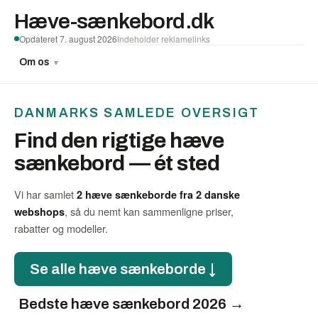
Hæve-sænkebord.dk
Opdateret 7. august 2026
Indeholder reklamelinks
Om os
▼
DANMARKS SAMLEDE OVERSIGT
Find den rigtige hæve
sænkebord — ét sted
Vi har samlet
2 hæve sænkeborde fra 2 danske
, så du nemt kan sammenligne priser,
webshops
rabatter og modeller.
Se alle hæve sænkeborde ↓
Bedste hæve sænkebord 2026 →