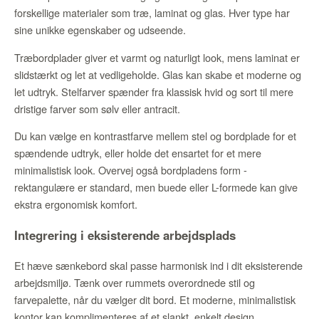
forskellige materialer som træ, laminat og glas. Hver type har
sine unikke egenskaber og udseende.
Træbordplader giver et varmt og naturligt look, mens laminat er
slidstærkt og let at vedligeholde. Glas kan skabe et moderne og
let udtryk. Stelfarver spænder fra klassisk hvid og sort til mere
dristige farver som sølv eller antracit.
Du kan vælge en kontrastfarve mellem stel og bordplade for et
spændende udtryk, eller holde det ensartet for et mere
minimalistisk look. Overvej også bordpladens form -
rektangulære er standard, men buede eller L-formede kan give
ekstra ergonomisk komfort.
Integrering i eksisterende arbejdsplads
Et hæve sænkebord skal passe harmonisk ind i dit eksisterende
arbejdsmiljø. Tænk over rummets overordnede stil og
farvepalette, når du vælger dit bord. Et moderne, minimalistisk
kontor kan komplimenteres af et slankt, enkelt design.